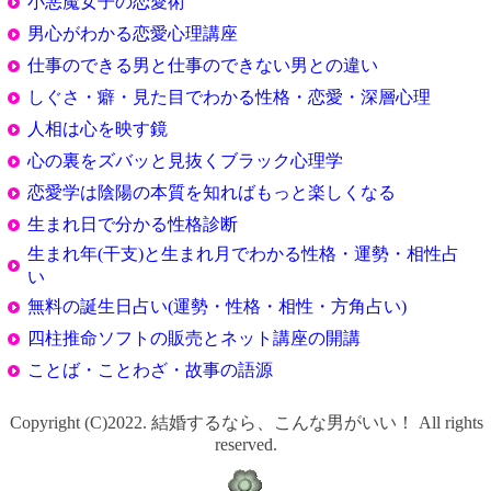
小悪魔女子の恋愛術
男心がわかる恋愛心理講座
仕事のできる男と仕事のできない男との違い
しぐさ・癖・見た目でわかる性格・恋愛・深層心理
人相は心を映す鏡
心の裏をズバッと見抜くブラック心理学
恋愛学は陰陽の本質を知ればもっと楽しくなる
生まれ日で分かる性格診断
生まれ年(干支)と生まれ月でわかる性格・運勢・相性占
い
無料の誕生日占い(運勢・性格・相性・方角占い)
四柱推命ソフトの販売とネット講座の開講
ことば・ことわざ・故事の語源
Copyright (C)2022. 結婚するなら、こんな男がいい！ All rights
reserved.