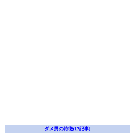
ダメ男の特徴(17記事)