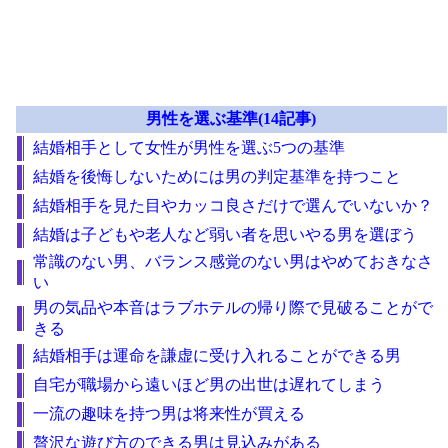
男性を選ぶ基準(14記事)
結婚相手として女性が男性を選ぶ5つの基準
結婚を後悔しないためには男の判定基準を持つこと
結婚相手を見た目やカッコ良さだけで選んでいないか？
結婚は子どもや老人など弱い者を思いやる男を選ぼう
常識のない男、バランス感覚のない男はやめておきなさ
い
男の気品や本音はラブホテルの帰り際で見破ることがで
きる
結婚相手は運命を謙虚に受け入れることができる男
自宅が職場から遠いほど男の出世は遅れてしまう
一流の趣味を持つ男は将来性が買える
贅沢な遊び方のできる男は見込みがある