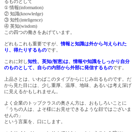
るものとして
① 情報(information)
② 知識(knowledge)
③ 知性(inteligence)
④ 英知(wisdom)
この四つの働きをあげています。
どれもこれも重要ですが、
情報と知識は外から与えられた
り、得たりするもの
です。
これに対し
知性、英知(智恵)は、情報や知識をしっかり自分
のものとして、自らの内部から外部に発信するもの
です。
上品さとは、いわばこのタイプからにじみ出るものです。だ
から見た目には、少し重厚、温厚、地味、あるいは考え深げ
に見えるかもしれません。
よく企業のトップクラスの奥さん方は、おもしろいことに
「うちの人は、よそ様にお見せできるような顔ではございま
せんの」
という言葉を、口にします。