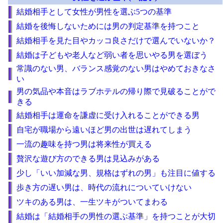
結婚相手として女性が男性を選ぶ5つの基準
結婚を後悔しないためには男の判定基準を持つこと
結婚相手を見た目やカッコ良さだけで選んでいないか？
結婚は子どもや老人など弱い者を思いやる男を選ぼう
常識のない男、バランス感覚のない男はやめておきなさ
い
男の気品や本音はラブホテルの帰り際で見破ることがで
きる
結婚相手は運命を謙虚に受け入れることができる男
自宅が職場から遠いほど男の出世は遅れてしまう
一流の趣味を持つ男は将来性が買える
贅沢な遊び方のできる男は見込みがある
少し「いい加減な男、規格はずれの男」も注目に値する
歩き方の遅い男は、時代の流れについていけない
ツキのある男は、一生ツキがついてまわる
結婚は「結婚相手の男性の選ぶ基準」を持つことが大切